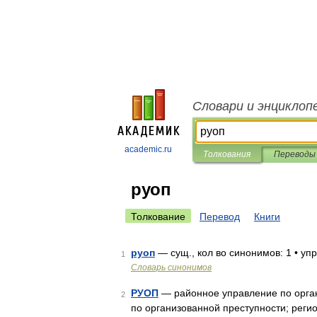
Словари и энциклоп
academic.ru
Толкования
Переводы
руоп
Толкование
Перевод
Книги
руоп
— сущ., кол во синонимов: 1 • уп
1
Словарь синонимов
РУОП
— районное управление по орган
2
по организованной преступности; реги