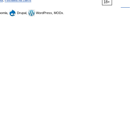
ка
,
Реклама на сайте
18+
omla,
Drupal,
WordPress, MODx.