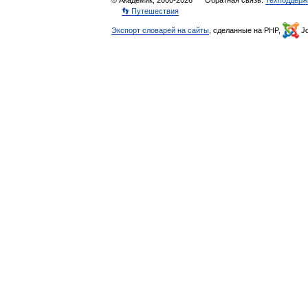
© Академик, 2000-2026
Обратная связь:
Техподдерж
👣 Путешествия
Экспорт словарей на сайты
, сделанные на PHP,
Jo