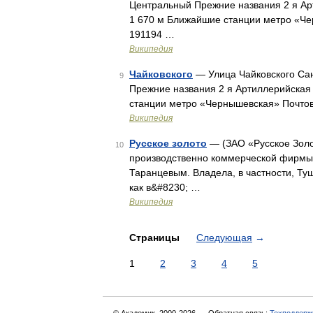
Центральный Прежние названия 2 я Ар
1 670 м Ближайшие станции метро «Че
191194 …
Википедия
Чайковского
— Улица Чайковского Са
9
Прежние названия 2 я Артиллерийская
станции метро «Чернышевская» Почтов
Википедия
Русское золото
— (ЗАО «Русское Золот
10
производственно коммерческой фирмы
Таранцевым. Владела, в частности, Ту
как в&#8230; …
Википедия
Страницы
Следующая
→
1
2
3
4
5