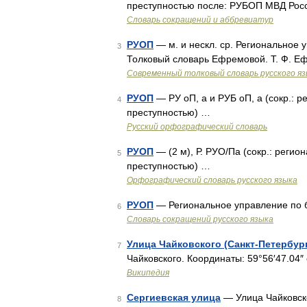
преступностью после: РУБОП МВД Рос
Словарь сокращений и аббревиатур
РУОП
— м. и нескл. ср. Региональное 
3
Толковый словарь Ефремовой. Т. Ф. Е
Современный толковый словарь русского я
РУОП
— РУ оП, а и РУБ оП, а (сокр.: 
4
преступностью) …
Русский орфографический словарь
РУОП
— (2 м), Р. РУО/Па (сокр.: реги
5
преступностью) …
Орфографический словарь русского языка
РУОП
— Региональное управление по 
6
Словарь сокращений русского языка
Улица Чайковского (Санкт-Петербур
7
Чайковского. Координаты: 59°56′47.04″ 
Википедия
Сергиевская улица
— Улица Чайковск
8