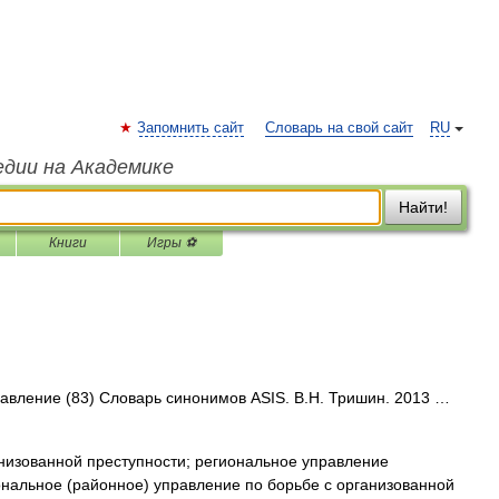
Запомнить сайт
Словарь на свой сайт
RU
едии на Академике
Найти!
Книги
Игры ⚽
равление (83) Словарь синонимов ASIS. В.Н. Тришин. 2013 …
изованной преступности; региональное управление
ональное (районное) управление по борьбе с организованной